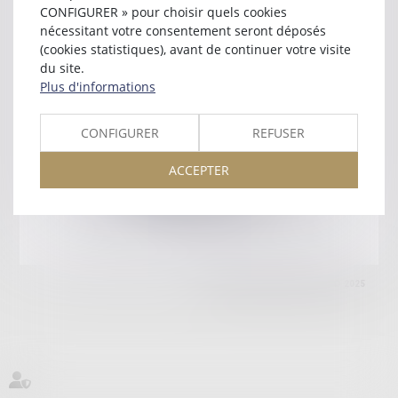
76000 ROUEN
CONFIGURER » pour choisir quels cookies
Tél :
02 35 15 20 25
nécessitant votre consentement seront déposés
(cookies statistiques), avant de continuer votre visite
Retour
du site.
Plus d'informations
Honoraires
Mentions légales
Plan du site
CONFIGURER
REFUSER
ACCEPTER
amicale AA -COvea
11 Place des Cinq Martyrs du Lycée Buffon, 75014 PARIS
Tél :
SEPTEO DIGITAL & SERVICES © 2025