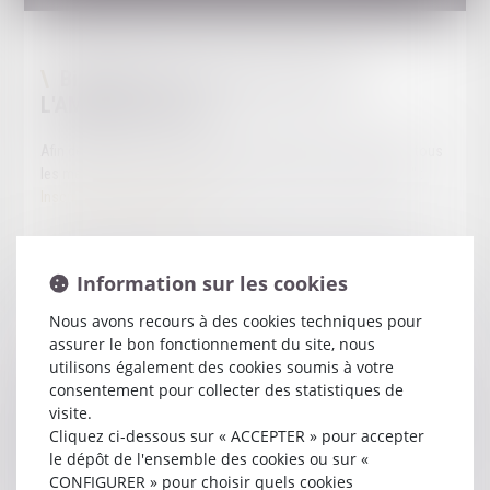
Bienvenue sur le nouveau site de
L'AMICALE COVEA
Afin de respecter les préconisations du RPGD, nous invitons tous
les membres à s'inscrire à nouveau sur notre "espace client" :
Inscription à l'espace client
Un lien de confirmation vous sera adressé, et un mot de passe
temporaire que vous pourrez personnaliser par la suite vous sera
Information sur les cookies
attribué.
Nous avons recours à des cookies techniques pour
assurer le bon fonctionnement du site, nous
Edito
utilisons également des cookies soumis à votre
consentement pour collecter des statistiques de
Depuis plusieurs décennies maintenant, les compagnies MMA,
visite.
MAAF et GMF, devenues aujourd’hui les trois enseignes du Groupe
Cliquez ci-dessous sur « ACCEPTER » pour accepter
COVEA, font confiance à un réseau d’avocats qu’elles ont
le dépôt de l'ensemble des cookies ou sur «
éprouvés et auxquels elles confient leur représentation en
CONFIGURER » pour choisir quels cookies