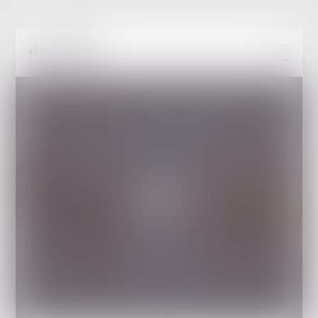
amicale
AA -COvea