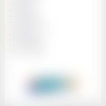
Didier LE PRADO
Michel MEMIN
Jacques MENEGAIRE
Xavier PAUWELS
Monique PIBOT-DANGLEANT
Philippe REFFAY
Marc SCHRECKENBERG
Claude-Noël TREHET
Jacques VITAL-DURAND
Honoraires
Mentions légales
Plan du site