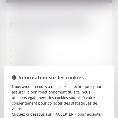
Membres fondateurs émanant de
l’Amicale des Avocats et Avoués GMF
Jean Jacques BAZILLE
Hervé CASSEL
Xavier CIRADE
Laurent DE CAUNES
Paul FERRU
Cathy GELER
Michel LABROUE
Information sur les cookies
Jean Jacques LETU
Nous avons recours à des cookies techniques pour
Joseph Michel PINSON
assurer le bon fonctionnement du site, nous
Jean Claude PRIM
utilisons également des cookies soumis à votre
consentement pour collecter des statistiques de
Philippe REFFAY (étant également membre fondateur au titre
visite.
de l'Amicale des Avocats MAAF MMA)
Cliquez ci-dessous sur « ACCEPTER » pour accepter
François TENDRAIEN