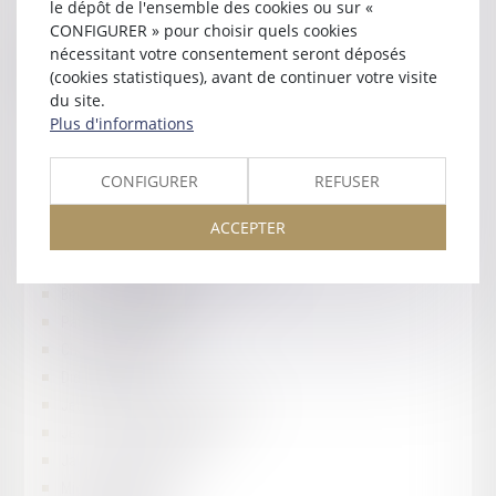
le dépôt de l'ensemble des cookies ou sur «
Christian VANDENBUSSCHE
CONFIGURER » pour choisir quels cookies
Membres fondateurs émanant de
nécessitant votre consentement seront déposés
l’Amicale des Avocats MAAF MMA
(cookies statistiques), avant de continuer votre visite
du site.
Plus d'informations
Jean-François ABEILLE
Alain BARBIER
CONFIGURER
REFUSER
Jean-Yves BALESTAS
Jean BALESTAS
ACCEPTER
Jean-Paul BAYLE
Marie-Claude BRANCIER JACQUIER
Bernard CHARBONNEAU
Patrick CHARRIER
Charles-Adrien DANA
Didier DENARIE
Jean-Rémy DRUJON D'ASTROS
Jean-François FOURCADE
Jacques-Guy JOSEPH
Michel LAMORERE