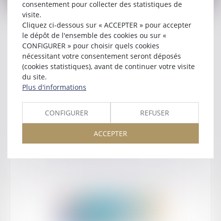
consentement pour collecter des statistiques de
visite.
Cliquez ci-dessous sur « ACCEPTER » pour accepter
le dépôt de l'ensemble des cookies ou sur «
Le Conseil d'administration
CONFIGURER » pour choisir quels cookies
Les membres fondateurs
nécessitant votre consentement seront déposés
(cookies statistiques), avant de continuer votre visite
Contact
du site.
Espace client
Plus d'informations
Honoraires
Mentions légales
CONFIGURER
REFUSER
Paiement en ligne
ACCEPTER
Plan du site
Honoraires
Mentions légales
Plan du site