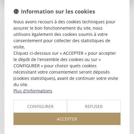
Information sur les cookies
Les Présidents honoraires de l'ancienne
Nous avons recours à des cookies techniques pour
Amicale MAAF MMA
assurer le bon fonctionnement du site, nous
utilisons également des cookies soumis à votre
consentement pour collecter des statistiques de
Jean BALESTAS
du Barreau de GRENOBLE, Président
visite.
d'honneur
Cliquez ci-dessous sur « ACCEPTER » pour accepter
Bernard CHARBONNEAU
du Barreau de NIORT, Président
le dépôt de l'ensemble des cookies ou sur «
fondateur
CONFIGURER » pour choisir quels cookies
Jacques MENEGAIRE
du Barreau de POITIERS, Président
nécessitant votre consentement seront déposés
honoraire
(cookies statistiques), avant de continuer votre visite
Jean-Paul BAYLE
du Barreau de BORDEAUX, Président
du site.
honoraire
Plus d'informations
CONFIGURER
REFUSER
Les Présidents d'honneur de l'ancienne
ACCEPTER
Amicale GMF AZUR