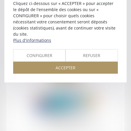
Cliquez ci-dessous sur « ACCEPTER » pour accepter
Contact
le dépôt de l'ensemble des cookies ou sur «
CONFIGURER » pour choisir quels cookies
nécessitant votre consentement seront déposés
(cookies statistiques), avant de continuer votre visite
du site.
Plus d'informations
Retour
CONFIGURER
REFUSER
ACCEPTER
Retour
Honoraires
Mentions légales
Plan du site
amicale AA -COvea
11 Place des Cinq Martyrs du Lycée Buffon, 75014 PARIS