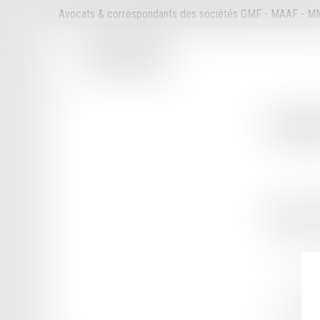
Avocats & correspondants des sociétés GMF - MAAF - 
Cabi
849 RUE F
34080 MON