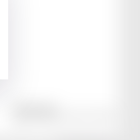
amicale AA -COvea
11 Place des Cinq Martyrs du Lycée Buffon, 75014 PARIS
Tél :