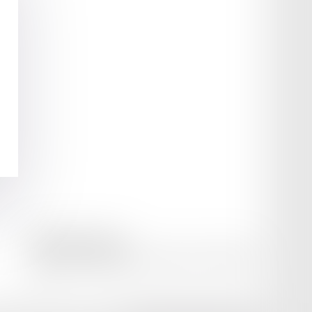
amicale AA -COvea
11 Place des Cinq Martyrs du Lycée Buffon, 75014 PARIS
Tél :