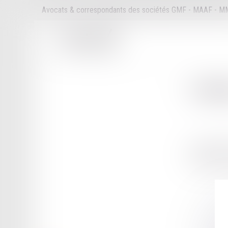
Avocats & correspondants des sociétés GMF - MAAF - 
Cabi
4 BOULEVA
4000 DIGNE