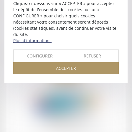
Cliquez ci-dessous sur « ACCEPTER » pour accepter
Contact
le dépôt de l'ensemble des cookies ou sur «
CONFIGURER » pour choisir quels cookies
nécessitant votre consentement seront déposés
(cookies statistiques), avant de continuer votre visite
du site.
Plus d'informations
Retour
CONFIGURER
REFUSER
ACCEPTER
Retour
Honoraires
Mentions légales
Plan du site
amicale AA -COvea
11 Place des Cinq Martyrs du Lycée Buffon, 75014 PARIS