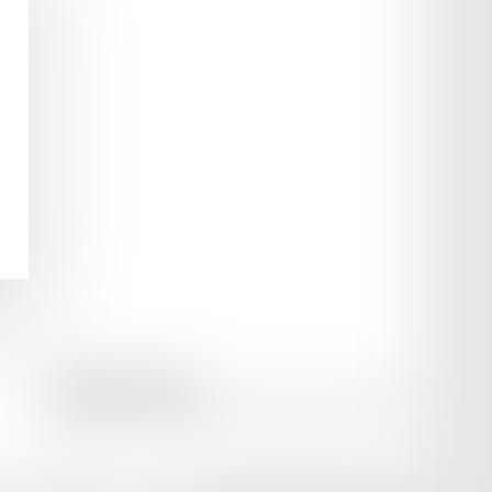
amicale AA -COvea
11 Place des Cinq Martyrs du Lycée Buffon, 75014 PARIS
Tél :