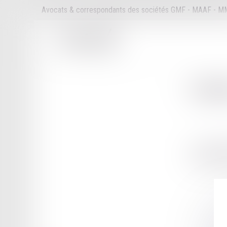
Avocats & correspondants des sociétés GMF - MAAF - 
Cabi
11 RUE MO
16000 ANG