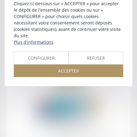
Cliquez ci-dessous sur « ACCEPTER » pour accepter
Contact
le dépôt de l'ensemble des cookies ou sur «
CONFIGURER » pour choisir quels cookies
nécessitant votre consentement seront déposés
(cookies statistiques), avant de continuer votre visite
du site.
Plus d'informations
Retour
CONFIGURER
REFUSER
ACCEPTER
Retour
Honoraires
Mentions légales
Plan du site
amicale AA -COvea
11 Place des Cinq Martyrs du Lycée Buffon, 75014 PARIS