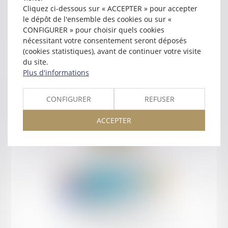
Cliquez ci-dessous sur « ACCEPTER » pour accepter
le dépôt de l'ensemble des cookies ou sur «
Contact
CONFIGURER » pour choisir quels cookies
nécessitant votre consentement seront déposés
(cookies statistiques), avant de continuer votre visite
du site.
Plus d'informations
Retour
CONFIGURER
REFUSER
ACCEPTER
Retour
Honoraires
Mentions légales
Plan du site
amicale AA -COvea
11 Place des Cinq Martyrs du Lycée Buffon, 75014 PARIS