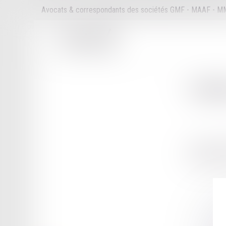
Avocats & correspondants des sociétés GMF - MAAF - 
Cabi
29 RUE PIE
95300 PON