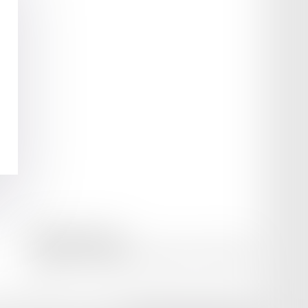
amicale AA -COvea
11 Place des Cinq Martyrs du Lycée Buffon, 75014 PARIS
Tél :