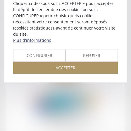
Cliquez ci-dessous sur « ACCEPTER » pour accepter
Contact
le dépôt de l'ensemble des cookies ou sur «
CONFIGURER » pour choisir quels cookies
nécessitant votre consentement seront déposés
(cookies statistiques), avant de continuer votre visite
du site.
Plus d'informations
Retour
CONFIGURER
REFUSER
ACCEPTER
Retour
Honoraires
Mentions légales
Plan du site
amicale AA -COvea
11 Place des Cinq Martyrs du Lycée Buffon, 75014 PARIS