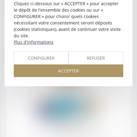
Cliquez ci-dessous sur « ACCEPTER » pour accepter
Contact
le dépôt de l'ensemble des cookies ou sur «
CONFIGURER » pour choisir quels cookies
nécessitant votre consentement seront déposés
(cookies statistiques), avant de continuer votre visite
du site.
Plus d'informations
Retour
CONFIGURER
REFUSER
ACCEPTER
Retour
Honoraires
Mentions légales
Plan du site
amicale AA -COvea
11 Place des Cinq Martyrs du Lycée Buffon, 75014 PARIS