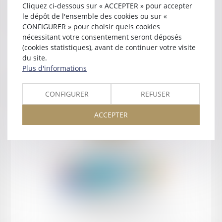
Cliquez ci-dessous sur « ACCEPTER » pour accepter
Contact
le dépôt de l'ensemble des cookies ou sur «
CONFIGURER » pour choisir quels cookies
nécessitant votre consentement seront déposés
(cookies statistiques), avant de continuer votre visite
du site.
Plus d'informations
Retour
CONFIGURER
REFUSER
ACCEPTER
Retour
Honoraires
Mentions légales
Plan du site
amicale AA -COvea
11 Place des Cinq Martyrs du Lycée Buffon, 75014 PARIS