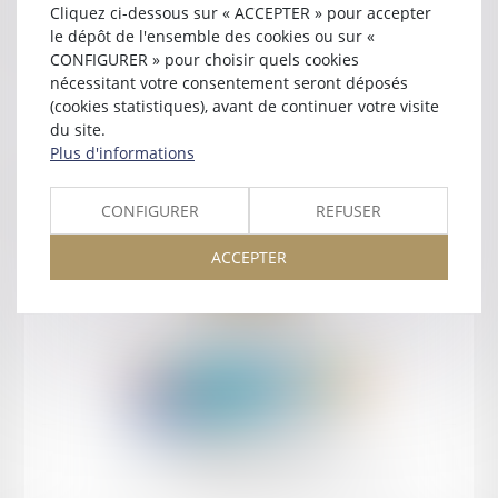
Cliquez ci-dessous sur « ACCEPTER » pour accepter
Contact
le dépôt de l'ensemble des cookies ou sur «
CONFIGURER » pour choisir quels cookies
nécessitant votre consentement seront déposés
(cookies statistiques), avant de continuer votre visite
du site.
Plus d'informations
Retour
CONFIGURER
REFUSER
ACCEPTER
Retour
Honoraires
Mentions légales
Plan du site
amicale AA -COvea
11 Place des Cinq Martyrs du Lycée Buffon, 75014 PARIS