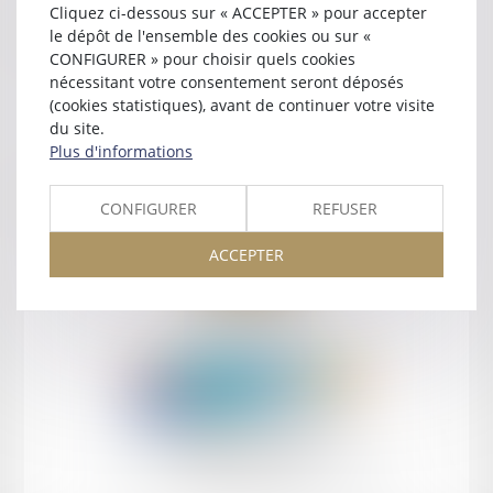
Cliquez ci-dessous sur « ACCEPTER » pour accepter
Contact
le dépôt de l'ensemble des cookies ou sur «
CONFIGURER » pour choisir quels cookies
nécessitant votre consentement seront déposés
(cookies statistiques), avant de continuer votre visite
du site.
Plus d'informations
Retour
CONFIGURER
REFUSER
ACCEPTER
Retour
Honoraires
Mentions légales
Plan du site
amicale AA -COvea
11 Place des Cinq Martyrs du Lycée Buffon, 75014 PARIS