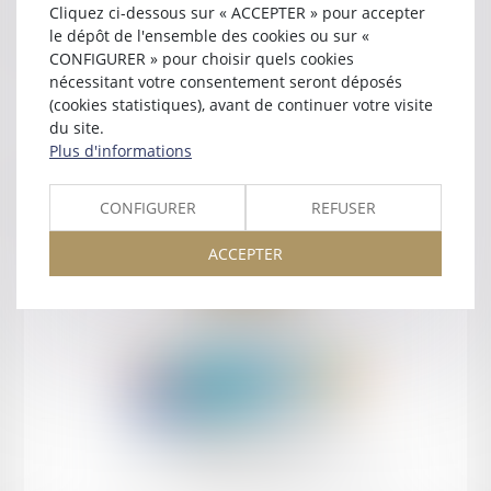
Cliquez ci-dessous sur « ACCEPTER » pour accepter
Contact
le dépôt de l'ensemble des cookies ou sur «
CONFIGURER » pour choisir quels cookies
nécessitant votre consentement seront déposés
(cookies statistiques), avant de continuer votre visite
du site.
Plus d'informations
Retour
CONFIGURER
REFUSER
ACCEPTER
Retour
Honoraires
Mentions légales
Plan du site
amicale AA -COvea
11 Place des Cinq Martyrs du Lycée Buffon, 75014 PARIS