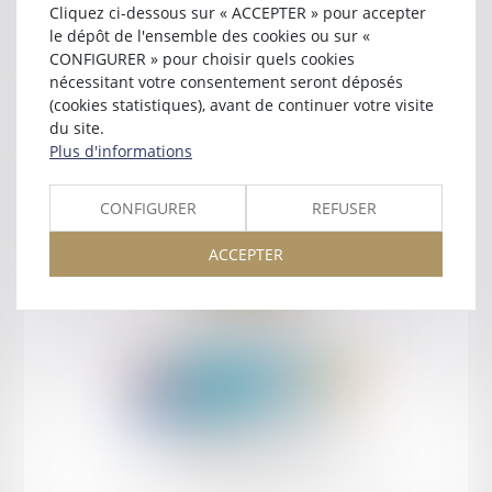
Cliquez ci-dessous sur « ACCEPTER » pour accepter
Contact
le dépôt de l'ensemble des cookies ou sur «
CONFIGURER » pour choisir quels cookies
nécessitant votre consentement seront déposés
(cookies statistiques), avant de continuer votre visite
du site.
Plus d'informations
Retour
CONFIGURER
REFUSER
ACCEPTER
Retour
Honoraires
Mentions légales
Plan du site
amicale AA -COvea
11 Place des Cinq Martyrs du Lycée Buffon, 75014 PARIS