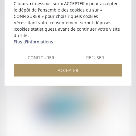
Cliquez ci-dessous sur « ACCEPTER » pour accepter
Contact
le dépôt de l'ensemble des cookies ou sur «
CONFIGURER » pour choisir quels cookies
nécessitant votre consentement seront déposés
(cookies statistiques), avant de continuer votre visite
du site.
Plus d'informations
Retour
CONFIGURER
REFUSER
ACCEPTER
Retour
Honoraires
Mentions légales
Plan du site
amicale AA -COvea
11 Place des Cinq Martyrs du Lycée Buffon, 75014 PARIS