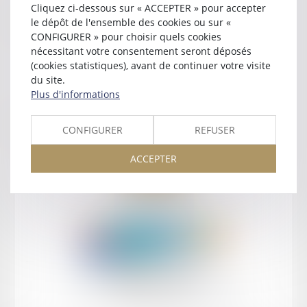
Cliquez ci-dessous sur « ACCEPTER » pour accepter
Contact
le dépôt de l'ensemble des cookies ou sur «
CONFIGURER » pour choisir quels cookies
nécessitant votre consentement seront déposés
(cookies statistiques), avant de continuer votre visite
du site.
Plus d'informations
Retour
CONFIGURER
REFUSER
ACCEPTER
Retour
Honoraires
Mentions légales
Plan du site
amicale AA -COvea
11 Place des Cinq Martyrs du Lycée Buffon, 75014 PARIS