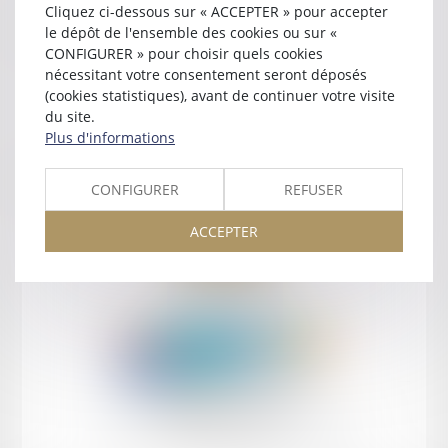
Cliquez ci-dessous sur « ACCEPTER » pour accepter
Contact
le dépôt de l'ensemble des cookies ou sur «
CONFIGURER » pour choisir quels cookies
nécessitant votre consentement seront déposés
(cookies statistiques), avant de continuer votre visite
du site.
Plus d'informations
Retour
CONFIGURER
REFUSER
ACCEPTER
Retour
Honoraires
Mentions légales
Plan du site
amicale AA -COvea
11 Place des Cinq Martyrs du Lycée Buffon, 75014 PARIS