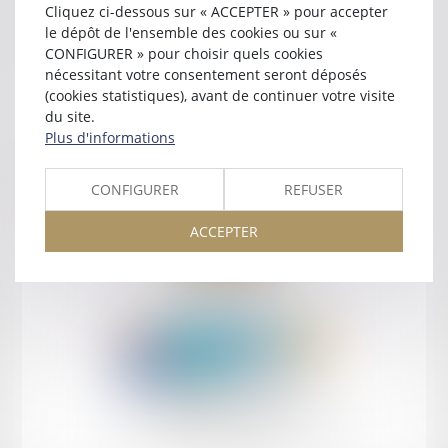
Cliquez ci-dessous sur « ACCEPTER » pour accepter
Contact
le dépôt de l'ensemble des cookies ou sur «
CONFIGURER » pour choisir quels cookies
nécessitant votre consentement seront déposés
(cookies statistiques), avant de continuer votre visite
du site.
Plus d'informations
Retour
CONFIGURER
REFUSER
ACCEPTER
Retour
Honoraires
Mentions légales
Plan du site
amicale AA -COvea
11 Place des Cinq Martyrs du Lycée Buffon, 75014 PARIS