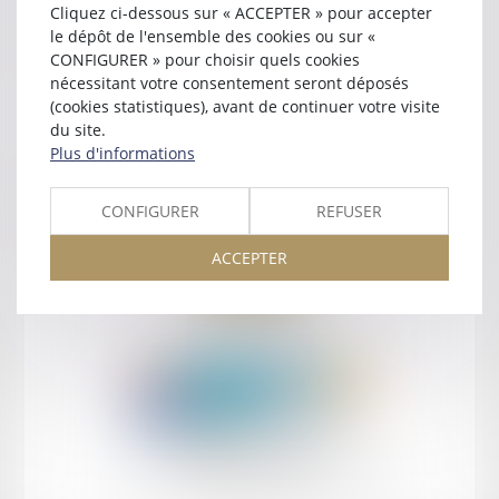
Cliquez ci-dessous sur « ACCEPTER » pour accepter
Contact
le dépôt de l'ensemble des cookies ou sur «
CONFIGURER » pour choisir quels cookies
nécessitant votre consentement seront déposés
(cookies statistiques), avant de continuer votre visite
du site.
Plus d'informations
Retour
CONFIGURER
REFUSER
ACCEPTER
Retour
Honoraires
Mentions légales
Plan du site
amicale AA -COvea
11 Place des Cinq Martyrs du Lycée Buffon, 75014 PARIS