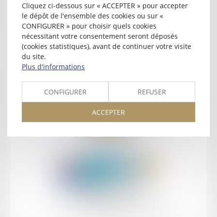
Cliquez ci-dessous sur « ACCEPTER » pour accepter
Contact
le dépôt de l'ensemble des cookies ou sur «
CONFIGURER » pour choisir quels cookies
nécessitant votre consentement seront déposés
(cookies statistiques), avant de continuer votre visite
du site.
Plus d'informations
Retour
CONFIGURER
REFUSER
ACCEPTER
Retour
Honoraires
Mentions légales
Plan du site
amicale AA -COvea
11 Place des Cinq Martyrs du Lycée Buffon, 75014 PARIS