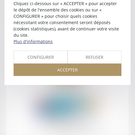
Cliquez ci-dessous sur « ACCEPTER » pour accepter
Contact
le dépôt de l'ensemble des cookies ou sur «
CONFIGURER » pour choisir quels cookies
nécessitant votre consentement seront déposés
(cookies statistiques), avant de continuer votre visite
du site.
Plus d'informations
Retour
CONFIGURER
REFUSER
ACCEPTER
Retour
Honoraires
Mentions légales
Plan du site
amicale AA -COvea
11 Place des Cinq Martyrs du Lycée Buffon, 75014 PARIS