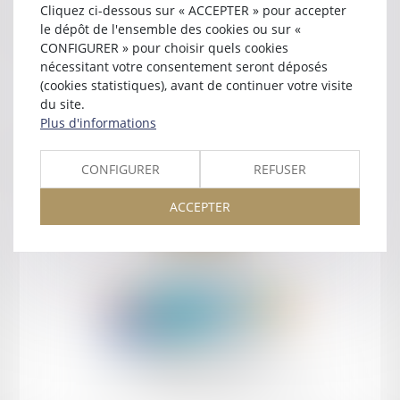
Cliquez ci-dessous sur « ACCEPTER » pour accepter
Contact
le dépôt de l'ensemble des cookies ou sur «
CONFIGURER » pour choisir quels cookies
nécessitant votre consentement seront déposés
(cookies statistiques), avant de continuer votre visite
du site.
Plus d'informations
Retour
CONFIGURER
REFUSER
ACCEPTER
Retour
Honoraires
Mentions légales
Plan du site
amicale AA -COvea
11 Place des Cinq Martyrs du Lycée Buffon, 75014 PARIS