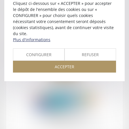
Cliquez ci-dessous sur « ACCEPTER » pour accepter
Contact
le dépôt de l'ensemble des cookies ou sur «
CONFIGURER » pour choisir quels cookies
nécessitant votre consentement seront déposés
(cookies statistiques), avant de continuer votre visite
du site.
Plus d'informations
Retour
CONFIGURER
REFUSER
ACCEPTER
Retour
Honoraires
Mentions légales
Plan du site
amicale AA -COvea
11 Place des Cinq Martyrs du Lycée Buffon, 75014 PARIS