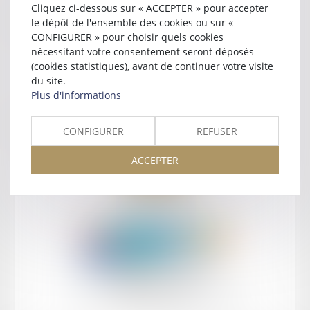
Cliquez ci-dessous sur « ACCEPTER » pour accepter
Contact
le dépôt de l'ensemble des cookies ou sur «
CONFIGURER » pour choisir quels cookies
nécessitant votre consentement seront déposés
(cookies statistiques), avant de continuer votre visite
du site.
Plus d'informations
Retour
CONFIGURER
REFUSER
ACCEPTER
Retour
Honoraires
Mentions légales
Plan du site
amicale AA -COvea
11 Place des Cinq Martyrs du Lycée Buffon, 75014 PARIS