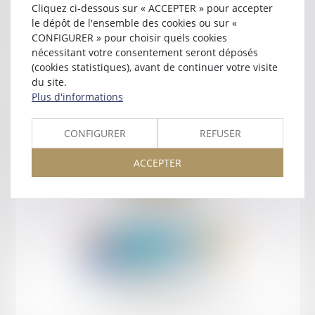
Cliquez ci-dessous sur « ACCEPTER » pour accepter
Contact
le dépôt de l'ensemble des cookies ou sur «
CONFIGURER » pour choisir quels cookies
nécessitant votre consentement seront déposés
(cookies statistiques), avant de continuer votre visite
du site.
Plus d'informations
Retour
CONFIGURER
REFUSER
ACCEPTER
Retour
Honoraires
Mentions légales
Plan du site
amicale AA -COvea
11 Place des Cinq Martyrs du Lycée Buffon, 75014 PARIS