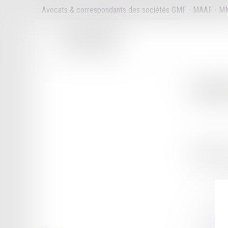
Avocats & correspondants des sociétés GMF - MAAF - 
Cabi
6 PLACE F
17101 SAI