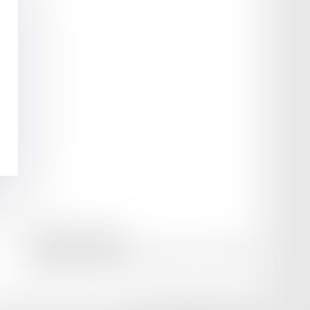
amicale AA -COvea
11 Place des Cinq Martyrs du Lycée Buffon, 75014 PARIS
Tél :