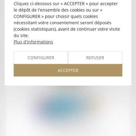
Cliquez ci-dessous sur « ACCEPTER » pour accepter
Contact
le dépôt de l'ensemble des cookies ou sur «
CONFIGURER » pour choisir quels cookies
nécessitant votre consentement seront déposés
(cookies statistiques), avant de continuer votre visite
du site.
Plus d'informations
Retour
CONFIGURER
REFUSER
ACCEPTER
Retour
Honoraires
Mentions légales
Plan du site
amicale AA -COvea
11 Place des Cinq Martyrs du Lycée Buffon, 75014 PARIS