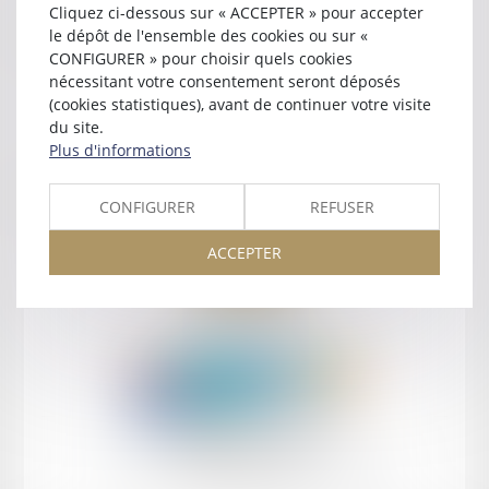
Cliquez ci-dessous sur « ACCEPTER » pour accepter
Contact
le dépôt de l'ensemble des cookies ou sur «
CONFIGURER » pour choisir quels cookies
nécessitant votre consentement seront déposés
(cookies statistiques), avant de continuer votre visite
du site.
Plus d'informations
Retour
CONFIGURER
REFUSER
ACCEPTER
Retour
Honoraires
Mentions légales
Plan du site
amicale AA -COvea
11 Place des Cinq Martyrs du Lycée Buffon, 75014 PARIS