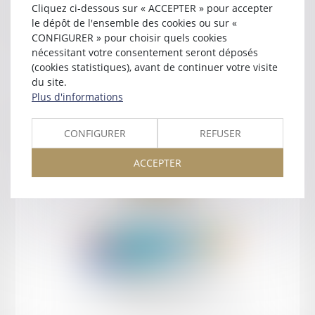
Cliquez ci-dessous sur « ACCEPTER » pour accepter
Contact
le dépôt de l'ensemble des cookies ou sur «
CONFIGURER » pour choisir quels cookies
nécessitant votre consentement seront déposés
(cookies statistiques), avant de continuer votre visite
du site.
Plus d'informations
Retour
CONFIGURER
REFUSER
ACCEPTER
Retour
Honoraires
Mentions légales
Plan du site
amicale AA -COvea
11 Place des Cinq Martyrs du Lycée Buffon, 75014 PARIS