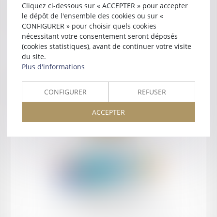
Cliquez ci-dessous sur « ACCEPTER » pour accepter
Contact
le dépôt de l'ensemble des cookies ou sur «
CONFIGURER » pour choisir quels cookies
nécessitant votre consentement seront déposés
(cookies statistiques), avant de continuer votre visite
du site.
Plus d'informations
Retour
CONFIGURER
REFUSER
ACCEPTER
Retour
Honoraires
Mentions légales
Plan du site
amicale AA -COvea
11 Place des Cinq Martyrs du Lycée Buffon, 75014 PARIS