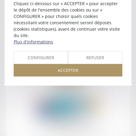
Cliquez ci-dessous sur « ACCEPTER » pour accepter
Contact
le dépôt de l'ensemble des cookies ou sur «
CONFIGURER » pour choisir quels cookies
nécessitant votre consentement seront déposés
(cookies statistiques), avant de continuer votre visite
du site.
Plus d'informations
Retour
CONFIGURER
REFUSER
ACCEPTER
Retour
Honoraires
Mentions légales
Plan du site
amicale AA -COvea
11 Place des Cinq Martyrs du Lycée Buffon, 75014 PARIS