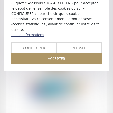
Cliquez ci-dessous sur « ACCEPTER » pour accepter
Contact
le dépôt de l'ensemble des cookies ou sur «
CONFIGURER » pour choisir quels cookies
nécessitant votre consentement seront déposés
(cookies statistiques), avant de continuer votre visite
du site.
Plus d'informations
Retour
CONFIGURER
REFUSER
ACCEPTER
Retour
Honoraires
Mentions légales
Plan du site
amicale AA -COvea
11 Place des Cinq Martyrs du Lycée Buffon, 75014 PARIS