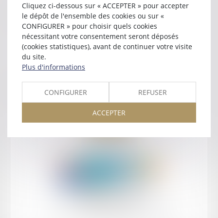
Cliquez ci-dessous sur « ACCEPTER » pour accepter
Contact
le dépôt de l'ensemble des cookies ou sur «
CONFIGURER » pour choisir quels cookies
nécessitant votre consentement seront déposés
(cookies statistiques), avant de continuer votre visite
du site.
Plus d'informations
Retour
CONFIGURER
REFUSER
ACCEPTER
Retour
Honoraires
Mentions légales
Plan du site
amicale AA -COvea
11 Place des Cinq Martyrs du Lycée Buffon, 75014 PARIS