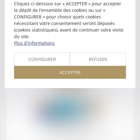
Cliquez ci-dessous sur « ACCEPTER » pour accepter
Contact
le dépôt de l'ensemble des cookies ou sur «
CONFIGURER » pour choisir quels cookies
nécessitant votre consentement seront déposés
(cookies statistiques), avant de continuer votre visite
du site.
Plus d'informations
Retour
CONFIGURER
REFUSER
ACCEPTER
Retour
Honoraires
Mentions légales
Plan du site
amicale AA -COvea
11 Place des Cinq Martyrs du Lycée Buffon, 75014 PARIS