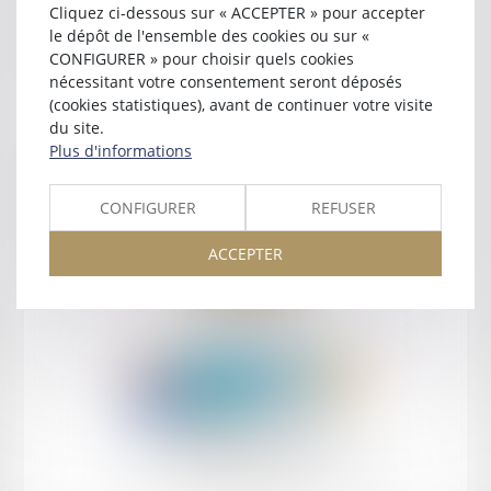
Cliquez ci-dessous sur « ACCEPTER » pour accepter
Contact
le dépôt de l'ensemble des cookies ou sur «
CONFIGURER » pour choisir quels cookies
nécessitant votre consentement seront déposés
(cookies statistiques), avant de continuer votre visite
du site.
Plus d'informations
Retour
CONFIGURER
REFUSER
ACCEPTER
Retour
Honoraires
Mentions légales
Plan du site
amicale AA -COvea
11 Place des Cinq Martyrs du Lycée Buffon, 75014 PARIS