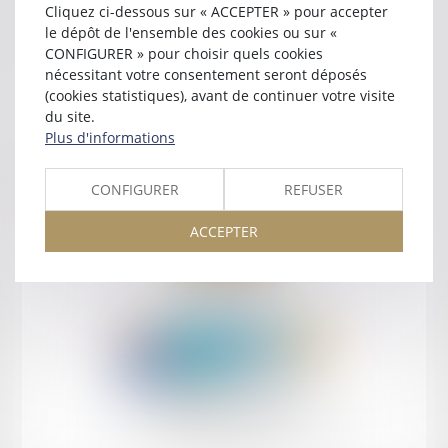
Cliquez ci-dessous sur « ACCEPTER » pour accepter
Contact
le dépôt de l'ensemble des cookies ou sur «
CONFIGURER » pour choisir quels cookies
nécessitant votre consentement seront déposés
(cookies statistiques), avant de continuer votre visite
du site.
Plus d'informations
Retour
CONFIGURER
REFUSER
ACCEPTER
Retour
Honoraires
Mentions légales
Plan du site
amicale AA -COvea
11 Place des Cinq Martyrs du Lycée Buffon, 75014 PARIS