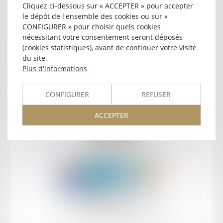
Cliquez ci-dessous sur « ACCEPTER » pour accepter
Contact
le dépôt de l'ensemble des cookies ou sur «
CONFIGURER » pour choisir quels cookies
nécessitant votre consentement seront déposés
(cookies statistiques), avant de continuer votre visite
du site.
Plus d'informations
Retour
CONFIGURER
REFUSER
ACCEPTER
Retour
Honoraires
Mentions légales
Plan du site
amicale AA -COvea
11 Place des Cinq Martyrs du Lycée Buffon, 75014 PARIS