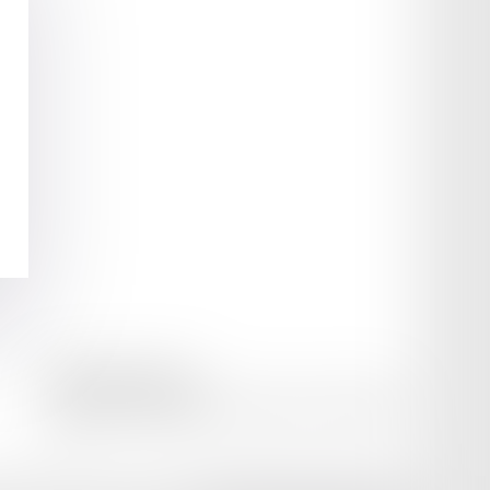
amicale AA -COvea
11 Place des Cinq Martyrs du Lycée Buffon, 75014 PARIS
Tél :