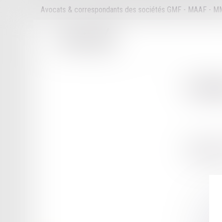
Avocats & correspondants des sociétés GMF - MAAF - 
Cabi
26 RUE DE
77100 MEA