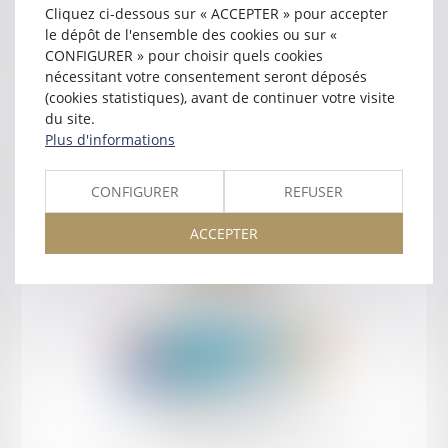
Cliquez ci-dessous sur « ACCEPTER » pour accepter
le dépôt de l'ensemble des cookies ou sur «
Contact
CONFIGURER » pour choisir quels cookies
nécessitant votre consentement seront déposés
(cookies statistiques), avant de continuer votre visite
du site.
Plus d'informations
Retour
CONFIGURER
REFUSER
ACCEPTER
Retour
Honoraires
Mentions légales
Plan du site
amicale AA -COvea
11 Place des Cinq Martyrs du Lycée Buffon, 75014 PARIS