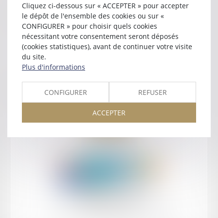
Cliquez ci-dessous sur « ACCEPTER » pour accepter
Contact
le dépôt de l'ensemble des cookies ou sur «
CONFIGURER » pour choisir quels cookies
nécessitant votre consentement seront déposés
(cookies statistiques), avant de continuer votre visite
du site.
Plus d'informations
Retour
CONFIGURER
REFUSER
ACCEPTER
Retour
Honoraires
Mentions légales
Plan du site
amicale AA -COvea
11 Place des Cinq Martyrs du Lycée Buffon, 75014 PARIS