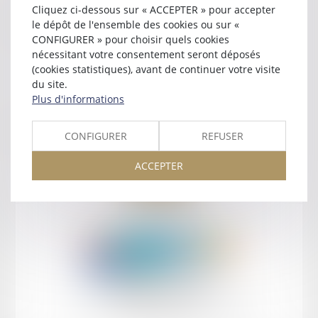
Cliquez ci-dessous sur « ACCEPTER » pour accepter
le dépôt de l'ensemble des cookies ou sur «
Contact
CONFIGURER » pour choisir quels cookies
nécessitant votre consentement seront déposés
(cookies statistiques), avant de continuer votre visite
du site.
Plus d'informations
Retour
CONFIGURER
REFUSER
ACCEPTER
Retour
Honoraires
Mentions légales
Plan du site
amicale AA -COvea
11 Place des Cinq Martyrs du Lycée Buffon, 75014 PARIS