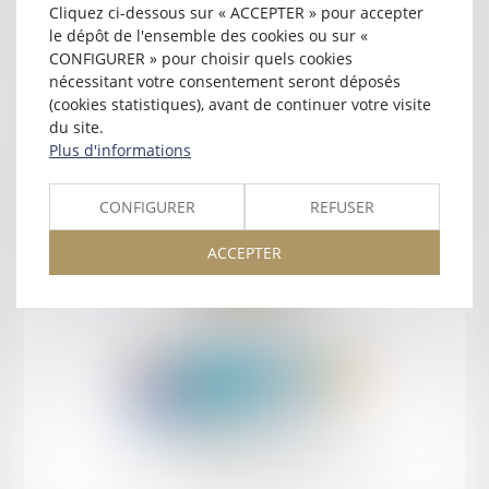
Cliquez ci-dessous sur « ACCEPTER » pour accepter
Contact
le dépôt de l'ensemble des cookies ou sur «
CONFIGURER » pour choisir quels cookies
nécessitant votre consentement seront déposés
(cookies statistiques), avant de continuer votre visite
du site.
Plus d'informations
Retour
CONFIGURER
REFUSER
ACCEPTER
Retour
Honoraires
Mentions légales
Plan du site
amicale AA -COvea
11 Place des Cinq Martyrs du Lycée Buffon, 75014 PARIS