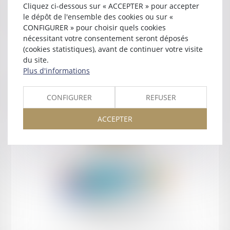
Cliquez ci-dessous sur « ACCEPTER » pour accepter
Contact
le dépôt de l'ensemble des cookies ou sur «
CONFIGURER » pour choisir quels cookies
nécessitant votre consentement seront déposés
(cookies statistiques), avant de continuer votre visite
du site.
Plus d'informations
Retour
CONFIGURER
REFUSER
ACCEPTER
Retour
Honoraires
Mentions légales
Plan du site
amicale AA -COvea
11 Place des Cinq Martyrs du Lycée Buffon, 75014 PARIS