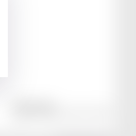
amicale AA -COvea
11 Place des Cinq Martyrs du Lycée Buffon, 75014 PARIS
Tél :