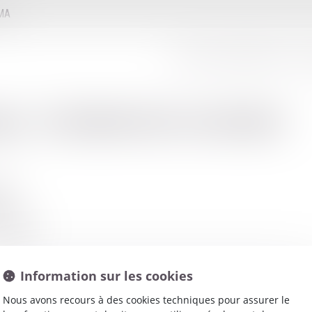
MMA
LE CONSEIL D'ADMINISTRATION
LE
net
:
PATRIMONIO MATHIEU
sière
IS
17 48 00
01 86 41
Information sur les cookies
Nous avons recours à des cookies techniques pour assurer le