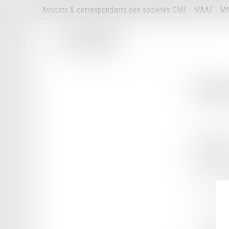
Avocats & correspondants des sociétés GMF - MAAF - 
Cabi
77 rue Bois
75116 PAR
Tél :
01 44 
Fax :
01 45 